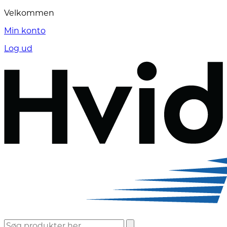
Hop
Velkommen
til
Min konto
indholdet
Log ud