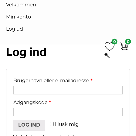
Velkommen
Min konto
Log ud
Hop
0
0
til
0
0
Log ind
indholdet
Brugernavn eller e-mailadresse
*
Adgangskode
*
Husk mig
LOG IND