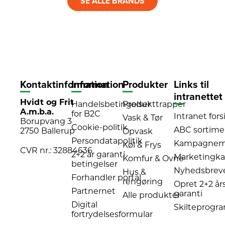
SE ALLE BRANDS
Kontaktinformation
Information
Produkter
Links til
intranettet
Hvidt og Frit
Handelsbetingelser
Produkttrapper
A.m.b.a.
for B2C
Intranet fors
Vask & Tør
Borupvang 3
Cookie-politik
ABC sortime
2750 Ballerup
Opvask
Persondatapolitik
Kampagnema
Køl & Frys
CVR nr.: 32884636
2+2 år garanti
Marketingka
Komfur & Ovne
betingelser
Nyhedsbrev
Hus &
Forhandler portal
rengøring
Opret 2+2 år
Partnernet
garanti
Alle produkter
Digital
Skilteprogr
fortrydelsesformular