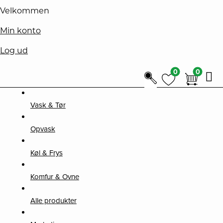
Velkommen
Min konto
Log ud
Hop
til
0
0
0
0
indholdet
Log ind
Vask & Tør
Opvask
Brugernavn eller e-mailadresse
*
Køl & Frys
Komfur & Ovne
Adgangskode
*
Alle produkter
Husk mig
LOG IND