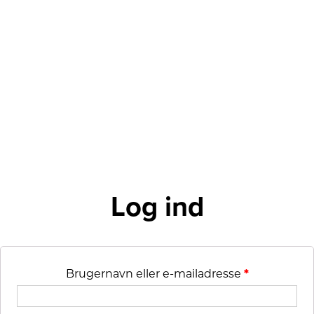
Hop
til
indholdet
Log ind
Brugernavn eller e-mailadresse
*